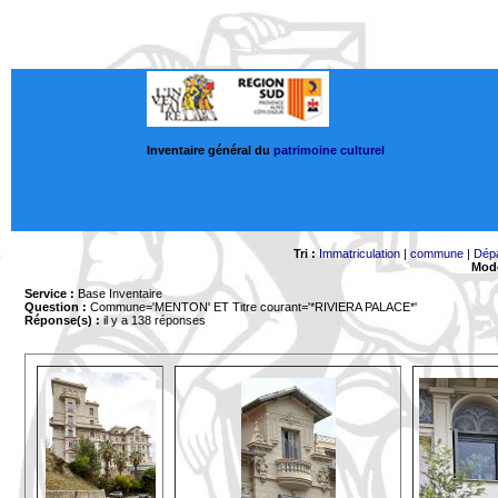
Inventaire général du
patrimoine culturel
Tri :
Immatriculation
|
commune
|
Dép
Mode
Service :
Base Inventaire
Question :
Commune='MENTON'
ET Titre courant='*RIVIERA PALACE*'
Réponse(s) :
il y a 138 réponses