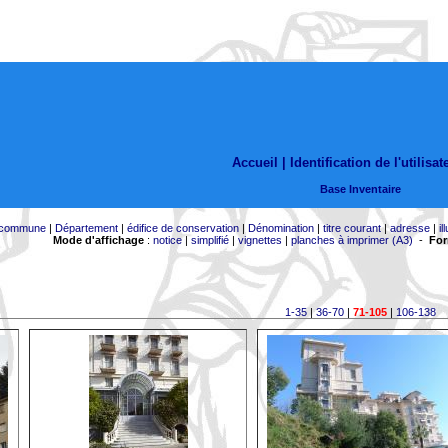
Accueil |
Identification de l'utilisat
Base Inventaire
commune
|
Département
|
édifice de conservation
|
Dénomination
|
titre courant
|
adresse
|
il
Mode d'affichage
:
notice
|
simplifié
|
vignettes
|
planches à imprimer (A3)
-
For
1-35
|
36-70
|
71-105
|
106-138