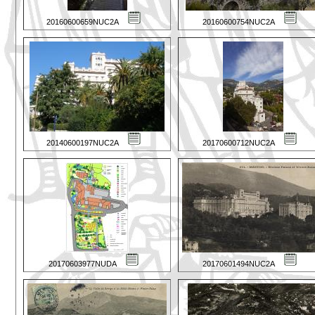
20160600659NUC2A
20160600754NUC2A
20140600197NUC2A
20170600712NUC2A
20170603977NUDA
20170601494NUC2A