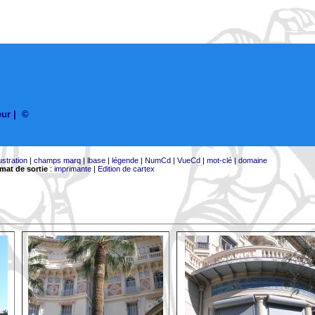
eur
|
©
lustration
|
champs marq
|
lbase
|
légende
|
NumCd
|
VueCd
|
mot-clé
|
domaine
mat de sortie
:
imprimante
|
Edition de cartex