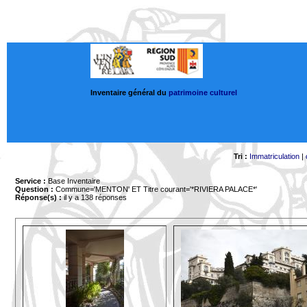
Inventaire général du
patrimoine culturel
Tri :
Immatriculation
|
Service :
Base Inventaire
Question :
Commune='MENTON'
ET Titre courant='*RIVIERA PALACE*'
Réponse(s) :
il y a 138 réponses