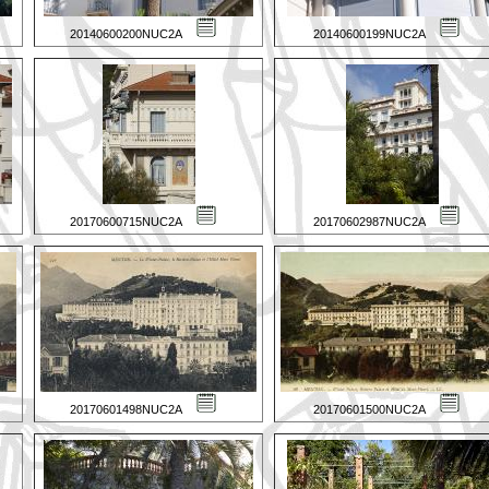
20140600200NUC2A
20140600199NUC2A
20170600715NUC2A
20170602987NUC2A
20170601498NUC2A
20170601500NUC2A