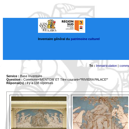
Inventaire général du
patrimoine culturel
Tri :
Immatriculation
|
comm
Service :
Base Inventaire
Question :
Commune='MENTON'
ET Titre courant='*RIVIERA PALACE*'
Réponse(s) :
il y a 138 réponses