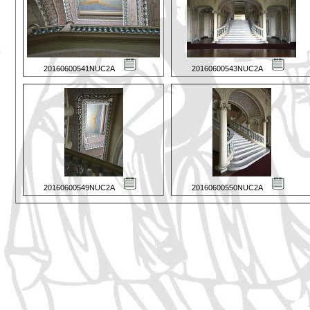
20160600541NUC2A
20160600543NUC2A
20160600549NUC2A
20160600550NUC2A