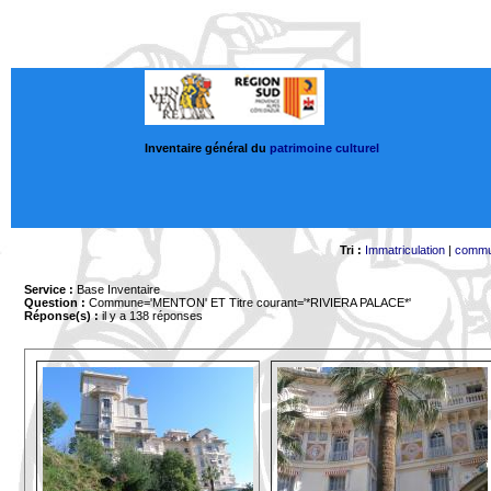
Inventaire général du
patrimoine culturel
Tri :
Immatriculation
|
comm
Service :
Base Inventaire
Question :
Commune='MENTON'
ET Titre courant='*RIVIERA PALACE*'
Réponse(s) :
il y a 138 réponses