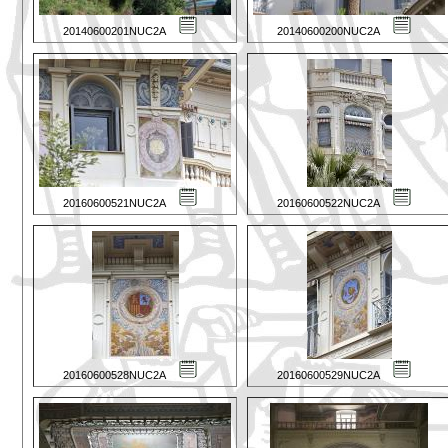
20140600201NUC2A
20140600200NUC2A
20160600521NUC2A
20160600522NUC2A
20160600528NUC2A
20160600529NUC2A