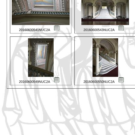
20160600541NUC2A
20160600543NUC2A
20160600549NUC2A
20160600550NUC2A