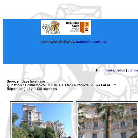
Inventaire général du
patrimoine culturel
Tri :
Immatriculation
|
comm
Service :
Base Inventaire
Question :
Commune='MENTON'
ET Titre courant='*RIVIERA PALACE*'
Réponse(s) :
il y a 138 réponses