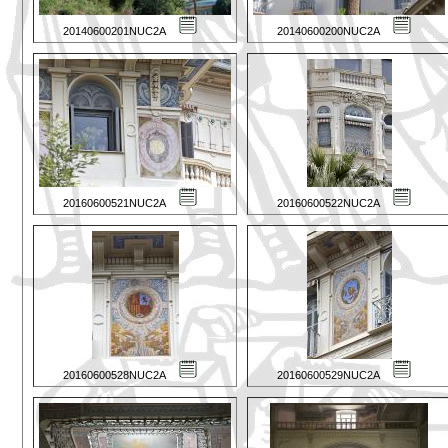
20140600201NUC2A
20140600200NUC2A
20160600521NUC2A
20160600522NUC2A
20160600528NUC2A
20160600529NUC2A