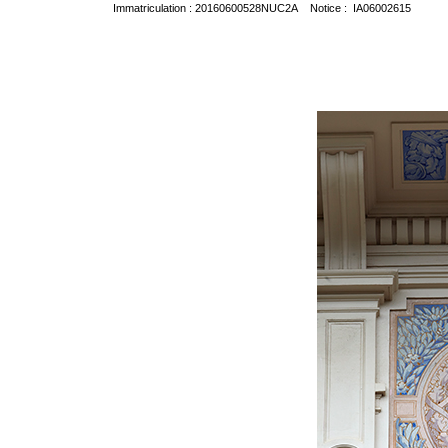
Immatriculation : 20160600528NUC2A Notice : IA06002615