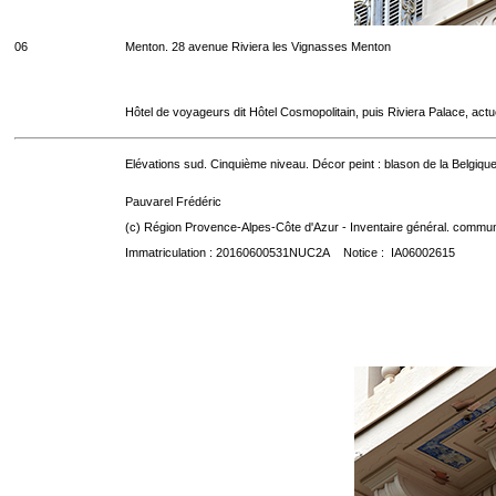
06
Menton. 28 avenue Riviera les Vignasses Menton
Hôtel de voyageurs dit Hôtel Cosmopolitain, puis Riviera Palace, act
Elévations sud. Cinquième niveau. Décor peint : blason de la Belgique
Pauvarel Frédéric
(c) Région Provence-Alpes-Côte d'Azur - Inventaire général. communic
Immatriculation : 20160600531NUC2A Notice : IA06002615