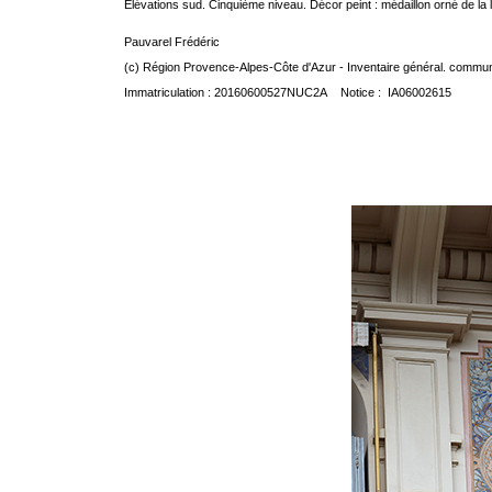
Elévations sud. Cinquième niveau. Décor peint : médaillon orné de la
Pauvarel Frédéric
(c) Région Provence-Alpes-Côte d'Azur - Inventaire général. communic
Immatriculation : 20160600527NUC2A Notice : IA06002615