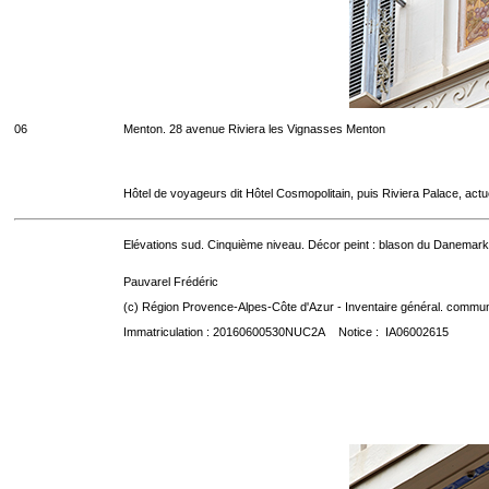
06
Menton. 28 avenue Riviera les Vignasses Menton
Hôtel de voyageurs dit Hôtel Cosmopolitain, puis Riviera Palace, act
Elévations sud. Cinquième niveau. Décor peint : blason du Danemark
Pauvarel Frédéric
(c) Région Provence-Alpes-Côte d'Azur - Inventaire général. communic
Immatriculation : 20160600530NUC2A Notice : IA06002615