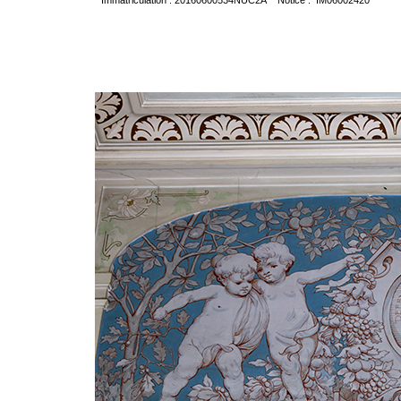
Immatriculation : 20160600534NUC2A Notice : IM06002420