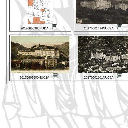
20170603980NUDA
20170601494NUC2A
20170601500NUC2A
20170601501NUC2A