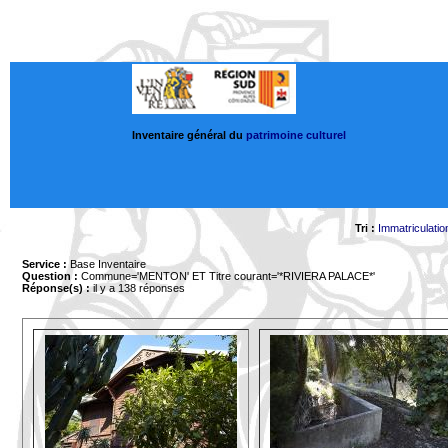
Inventaire général du
patrimoine culturel
Tri :
Immatriculatio
Service :
Base Inventaire
Question :
Commune='MENTON'
ET Titre courant='*RIVIERA PALACE*'
Réponse(s) :
il y a 138 réponses