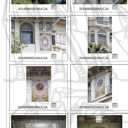
20140600201NUC2A
20140600200NUC2A
20160600521NUC2A
20160600522NUC2A
20160600528NUC2A
20160600529NUC2A