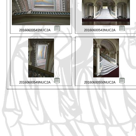
20160600541NUC2A
20160600543NUC2A
20160600549NUC2A
20160600550NUC2A