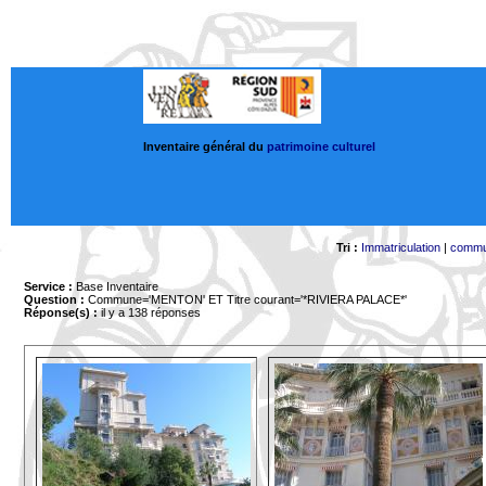
Inventaire général du
patrimoine culturel
Tri :
Immatriculation
|
comm
Service :
Base Inventaire
Question :
Commune='MENTON'
ET Titre courant='*RIVIERA PALACE*'
Réponse(s) :
il y a 138 réponses