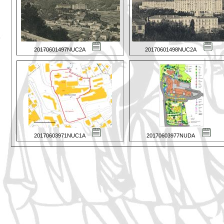
20170601497NUC2A
20170601498NUC2A
20170603971NUC1A
20170603977NUDA