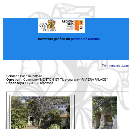
Inventaire général du
patrimoine culturel
Tri :
Immatriculatio
Service :
Base Inventaire
Question :
Commune='MENTON'
ET Titre courant='*RIVIERA PALACE*'
Réponse(s) :
il y a 138 réponses