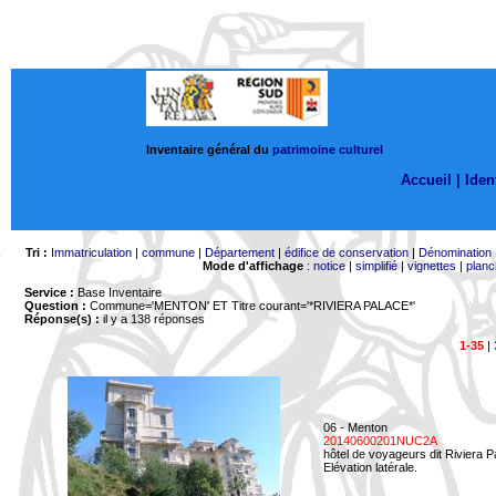
Inventaire général du
patrimoine culturel
Accueil |
Ident
Tri :
Immatriculation
|
commune
|
Département
|
édifice de conservation
|
Dénomination
Mode d'affichage
:
notice
|
simplifié
|
vignettes
|
planc
Service :
Base Inventaire
Question :
Commune='MENTON'
ET Titre courant='*RIVIERA PALACE*'
Réponse(s) :
il y a 138 réponses
1-35
|
06 - Menton
20140600201NUC2A
hôtel de voyageurs dit Riviera 
Elévation latérale.