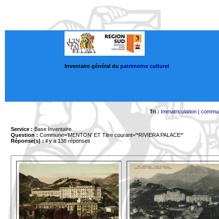
Inventaire général du
patrimoine culturel
Tri :
Immatriculation
|
commu
Service :
Base Inventaire
Question :
Commune='MENTON'
ET Titre courant='*RIVIERA PALACE*'
Réponse(s) :
il y a 138 réponses