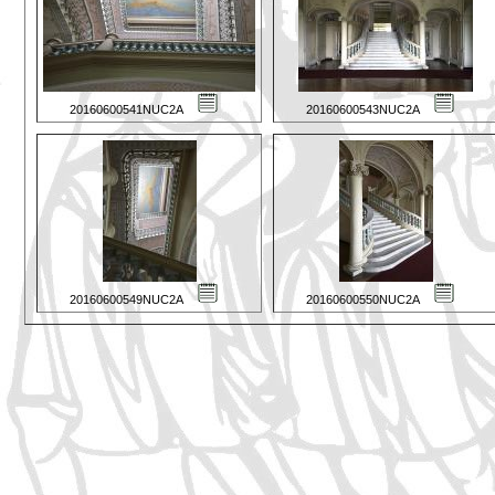
20160600541NUC2A
20160600543NUC2A
20160600549NUC2A
20160600550NUC2A