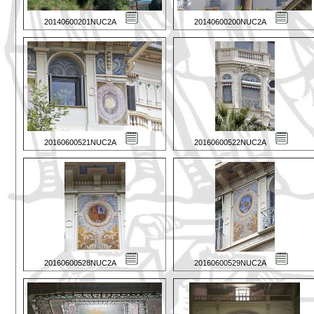
20140600201NUC2A
20140600200NUC2A
20160600521NUC2A
20160600522NUC2A
20160600528NUC2A
20160600529NUC2A