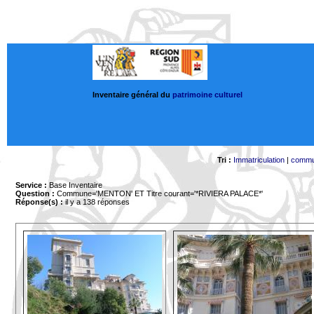
Inventaire général du
patrimoine culturel
Tri :
Immatriculation
|
comm
Service :
Base Inventaire
Question :
Commune='MENTON'
ET Titre courant='*RIVIERA PALACE*'
Réponse(s) :
il y a 138 réponses