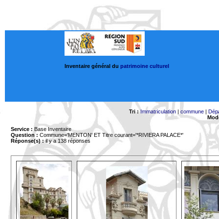
Inventaire général du
patrimoine culturel
Tri :
Immatriculation
|
commune
|
Dép
Mode
Service :
Base Inventaire
Question :
Commune='MENTON'
ET Titre courant='*RIVIERA PALACE*'
Réponse(s) :
il y a 138 réponses