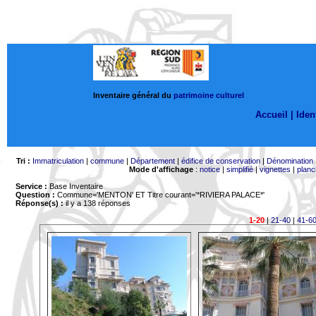
Inventaire général du
patrimoine culturel
Accueil |
Ident
Tri :
Immatriculation
|
commune
|
Département
|
édifice de conservation
|
Dénomination
Mode d'affichage
:
notice
|
simplifié
|
vignettes
|
planc
Service :
Base Inventaire
Question :
Commune='MENTON'
ET Titre courant='*RIVIERA PALACE*'
Réponse(s) :
il y a 138 réponses
1-20
|
21-40
|
41-6