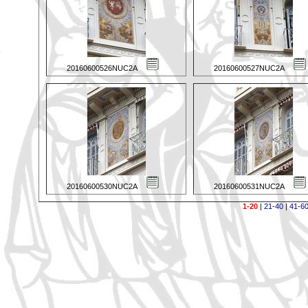
20160600526NUC2A
20160600527NUC2A
20160600530NUC2A
20160600531NUC2A
1-20
|
21-40
|
41-6