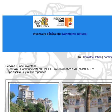
Inventaire général du
patrimoine culturel
Tri :
Immatriculation
|
comm
Service :
Base Inventaire
Question :
Commune='MENTON'
ET Titre courant='*RIVIERA PALACE*'
Réponse(s) :
il y a 138 réponses