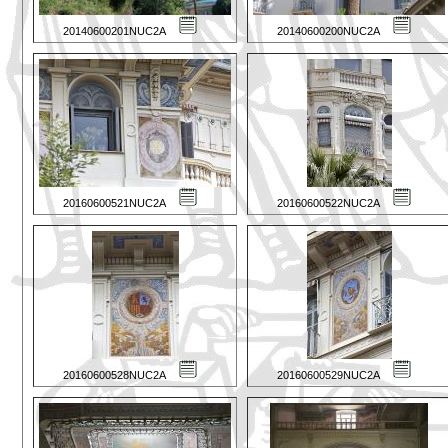
20140600201NUC2A
20140600200NUC2A
20160600521NUC2A
20160600522NUC2A
20160600528NUC2A
20160600529NUC2A