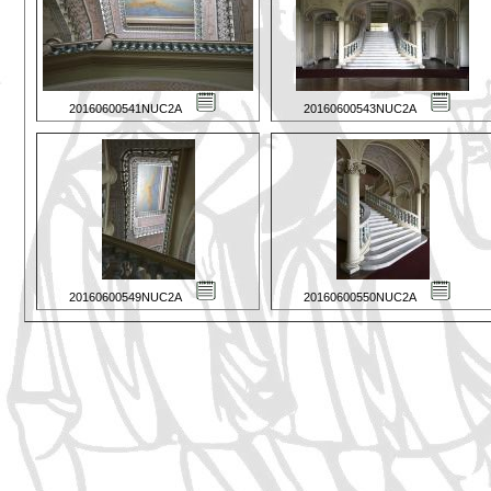
20160600541NUC2A
20160600543NUC2A
20160600549NUC2A
20160600550NUC2A