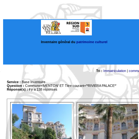
Inventaire général du
patrimoine culturel
Tri :
Immatriculation
|
comm
Service :
Base Inventaire
Question :
Commune='MENTON'
ET Titre courant='*RIVIERA PALACE*'
Réponse(s) :
il y a 138 réponses