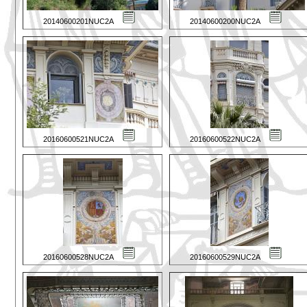
20140600201NUC2A
20140600200NUC2A
20160600521NUC2A
20160600522NUC2A
20160600528NUC2A
20160600529NUC2A