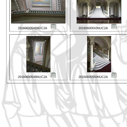
20160600541NUC2A
20160600543NUC2A
20160600549NUC2A
20160600550NUC2A