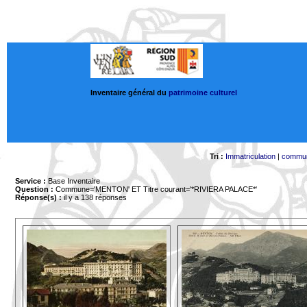
Inventaire général du
patrimoine culturel
Tri :
Immatriculation
|
commu
Service :
Base Inventaire
Question :
Commune='MENTON'
ET Titre courant='*RIVIERA PALACE*'
Réponse(s) :
il y a 138 réponses