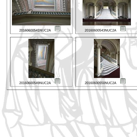
20160600541NUC2A
20160600543NUC2A
20160600549NUC2A
20160600550NUC2A