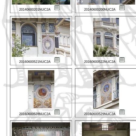
20140600201NUC2A
20140600200NUC2A
20160600521NUC2A
20160600522NUC2A
20160600528NUC2A
20160600529NUC2A