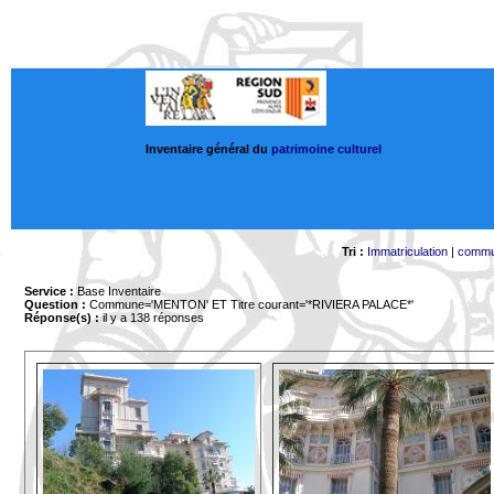
Inventaire général du
patrimoine culturel
Tri :
Immatriculation
|
comm
Service :
Base Inventaire
Question :
Commune='MENTON'
ET Titre courant='*RIVIERA PALACE*'
Réponse(s) :
il y a 138 réponses