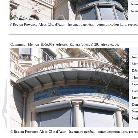
Num
Noti
© Région Provence-Alpes-Côte d'Azur - Inventaire général - communication libre, reproduc
Commune: Menton (Dép.06) Adresse: Riviera (avenue) 28. Aire d'étude:
Imma
Méri
Dén
Titr
Lég
Date
Lieu
Dom
Nu
Not
© Région Provence-Alpes-Côte d'Azur - Inventaire général - communication libre, reprodu