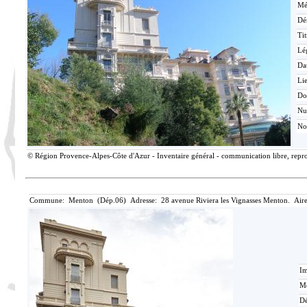
Mé
Dé
Tit
Lé
Da
Lie
Do
N
No
© Région Provence-Alpes-Côte d'Azur - Inventaire général - communication libre, reprod
Commune: Menton (Dép.06) Adresse: 28 avenue Riviera les Vignasses Menton. Aire
Im
Mé
Dé