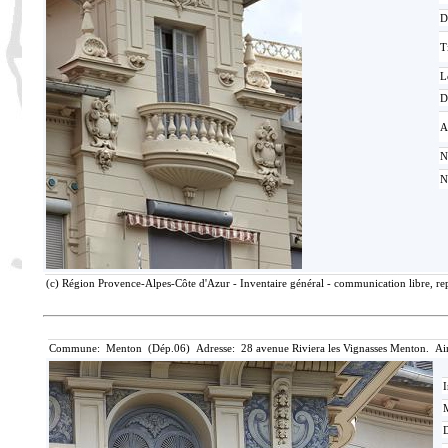
D
T
L
D
A
N
N
(c) Région Provence-Alpes-Côte d'Azur - Inventaire général - communication libre, rep
Commune: Menton (Dép.06) Adresse: 28 avenue Riviera les Vignasses Menton. Ai
I
M