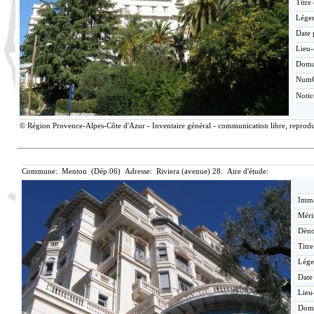
Titre
Lége
Date 
Lieu-
Doma
Num
Noti
© Région Provence-Alpes-Côte d'Azur - Inventaire général - communication libre, reproduc
Commune: Menton (Dép.06) Adresse: Riviera (avenue) 28. Aire d'étude:
Imma
Méri
Déno
Titr
Lége
Date
Lieu
Dom