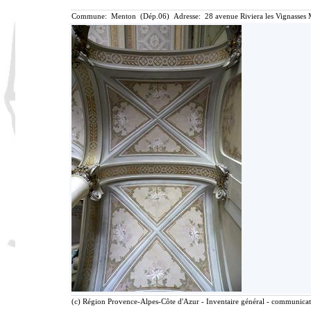
Commune: Menton (Dép.06) Adresse: 28 avenue Riviera les Vignasses 
(c) Région Provence-Alpes-Côte d'Azur - Inventaire général - communicatio