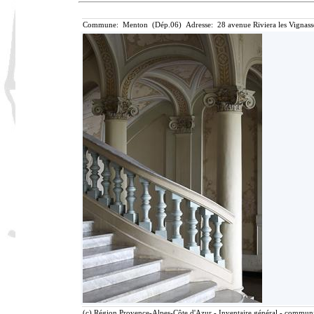
Commune: Menton (Dép.06) Adresse: 28 avenue Riviera les Vignass
(c) Région Provence-Alpes-Côte d'Azur - Inventaire général - communic