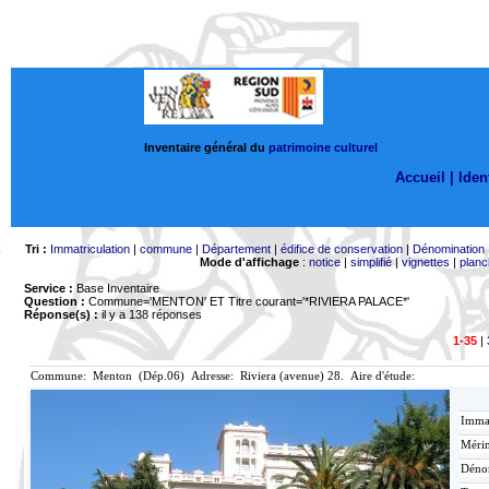
Inventaire général du
patrimoine culturel
Accueil |
Ident
Tri :
Immatriculation
|
commune
|
Département
|
édifice de conservation
|
Dénomination
Mode d'affichage
:
notice
|
simplifié
|
vignettes
|
planc
Service :
Base Inventaire
Question :
Commune='MENTON'
ET Titre courant='*RIVIERA PALACE*'
Réponse(s) :
il y a 138 réponses
1-35
|
Commune: Menton (Dép.06) Adresse: Riviera (avenue) 28. Aire d'étude:
Immat
Mérim
Déno