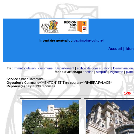
Inventaire général du
patrimoine culturel
Accueil |
Ident
Tri :
Immatriculation
|
commune
|
Département
|
édifice de conservation
|
Dénomination
Mode d'affichage
:
notice
|
simplifié
|
vignettes
|
planc
Service :
Base Inventaire
Question :
Commune='MENTON'
ET Titre courant='*RIVIERA PALACE*'
Réponse(s) :
il y a 138 réponses
1-35
|