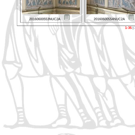
20160600553NUC2A
20160600554NUC2A
1-35
|