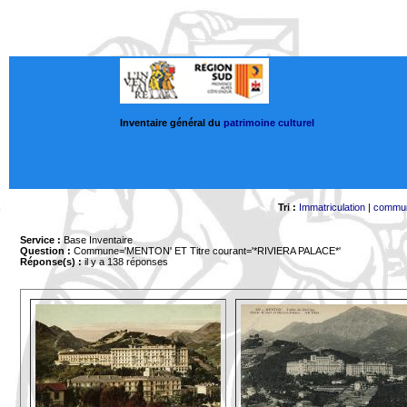
Inventaire général du
patrimoine culturel
Tri :
Immatriculation
|
commu
Service :
Base Inventaire
Question :
Commune='MENTON'
ET Titre courant='*RIVIERA PALACE*'
Réponse(s) :
il y a 138 réponses