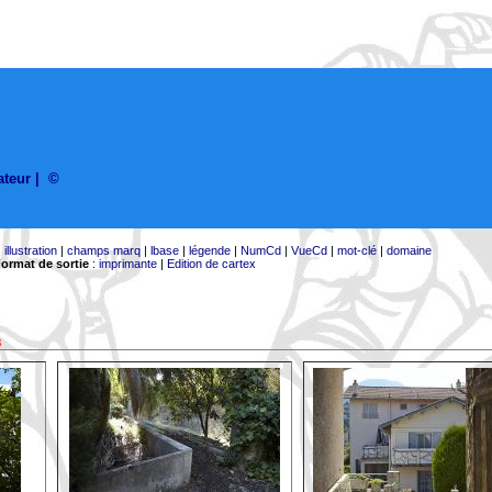
sateur
|
©
|
illustration
|
champs marq
|
lbase
|
légende
|
NumCd
|
VueCd
|
mot-clé
|
domaine
ormat de sortie
:
imprimante
|
Edition de cartex
8