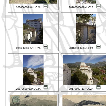
20160600648NUC2A
20160600649NUC2A
20160600655NUC2A
20160600656NUC2A
20170600712NUC2A
20170600713NUC2A