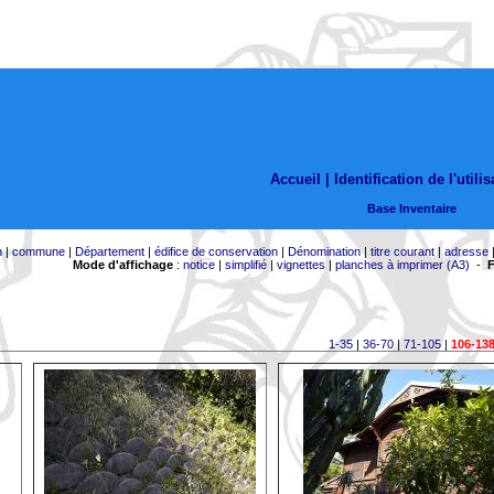
Accueil |
Identification de l'utili
Base Inventaire
n
|
commune
|
Département
|
édifice de conservation
|
Dénomination
|
titre courant
|
adresse
Mode d'affichage
:
notice
|
simplifié
|
vignettes
|
planches à imprimer (A3)
-
F
1-35
|
36-70
|
71-105
|
106-13