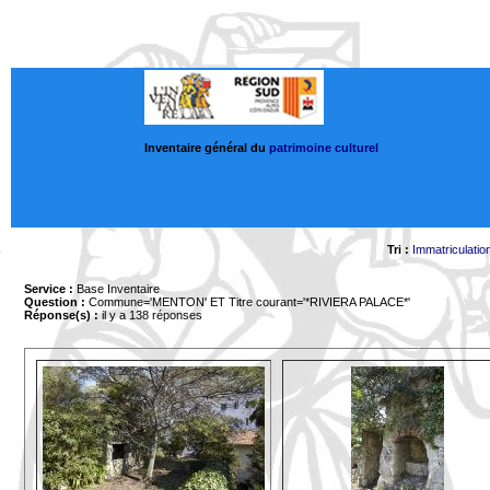
Inventaire général du
patrimoine culturel
Tri :
Immatriculatio
Service :
Base Inventaire
Question :
Commune='MENTON'
ET Titre courant='*RIVIERA PALACE*'
Réponse(s) :
il y a 138 réponses