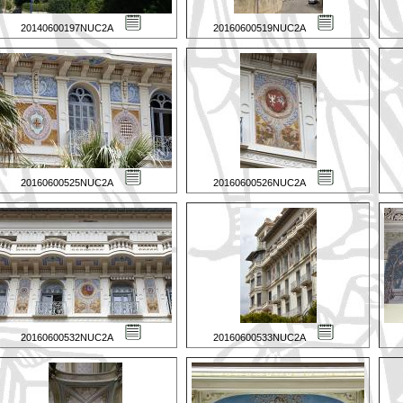
20140600197NUC2A
20160600519NUC2A
20160600525NUC2A
20160600526NUC2A
20160600532NUC2A
20160600533NUC2A