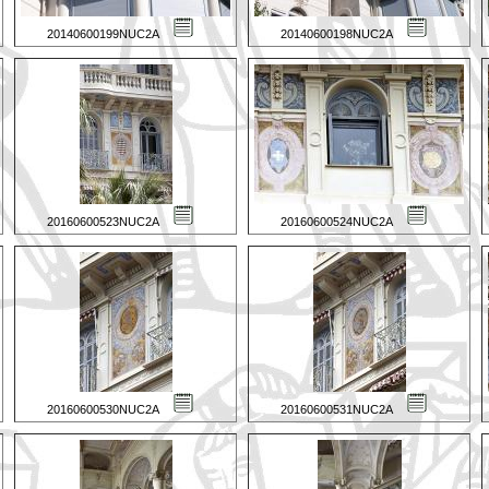
20140600199NUC2A
20140600198NUC2A
20160600523NUC2A
20160600524NUC2A
20160600530NUC2A
20160600531NUC2A