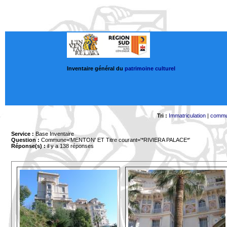
Inventaire général du
patrimoine culturel
Tri :
Immatriculation
|
comm
Service :
Base Inventaire
Question :
Commune='MENTON'
ET Titre courant='*RIVIERA PALACE*'
Réponse(s) :
il y a 138 réponses