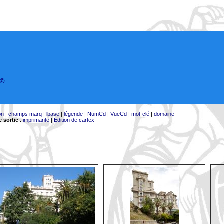
©
on
|
champs marq
|
lbase
|
légende
|
NumCd
|
VueCd
|
mot-clé
|
domaine
 sortie
:
imprimante
|
Edition de cartex