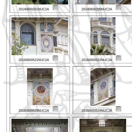
20140600201NUC2A
20140600200NUC2A
20160600521NUC2A
20160600522NUC2A
20160600528NUC2A
20160600529NUC2A