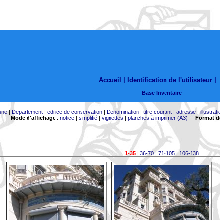
Accueil |
Identification de l'utilisateur
|
Base Inventaire
une
|
Département
|
édifice de conservation
|
Dénomination
|
titre courant
|
adresse
|
illustrati
Mode d'affichage
:
notice
|
simplifié
|
vignettes
|
planches à imprimer (A3)
-
Format de
1-35
|
36-70
|
71-105
|
106-138