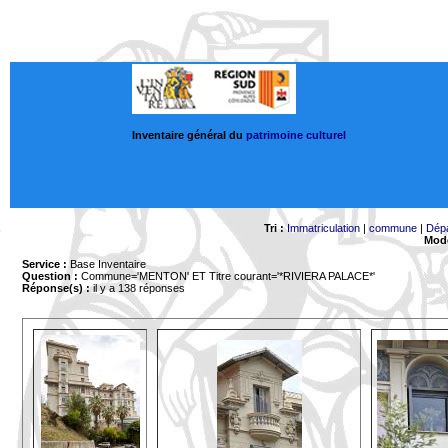
Inventaire général du
patrimoine culturel
Tri :
Immatriculation
|
commune
|
Dép
Mode
Service :
Base Inventaire
Question :
Commune='MENTON'
ET Titre courant='*RIVIERA PALACE*'
Réponse(s) :
il y a 138 réponses