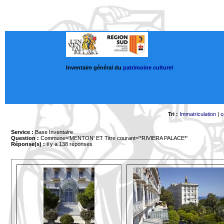
Inventaire général du
patrimoine culturel
Tri :
Immatriculation
|
c
Service :
Base Inventaire
Question :
Commune='MENTON'
ET Titre courant='*RIVIERA PALACE*'
Réponse(s) :
il y a 138 réponses