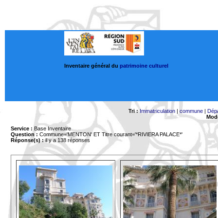
Inventaire général du
patrimoine culturel
Tri :
Immatriculation
|
commune
|
Dép
Mode
Service :
Base Inventaire
Question :
Commune='MENTON'
ET Titre courant='*RIVIERA PALACE*'
Réponse(s) :
il y a 138 réponses