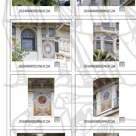
20140600201NUC2A
20140600200NUC2A
20160600521NUC2A
20160600522NUC2A
20160600528NUC2A
20160600529NUC2A