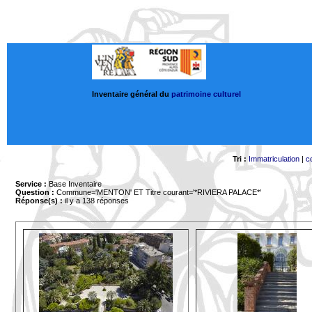
Inventaire général du
patrimoine culturel
Tri :
Immatriculation
|
c
Service :
Base Inventaire
Question :
Commune='MENTON'
ET Titre courant='*RIVIERA PALACE*'
Réponse(s) :
il y a 138 réponses