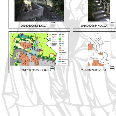
20160600652NUC2A
20160600654NUC2A
20170603979NUDA
20170603980NUDA