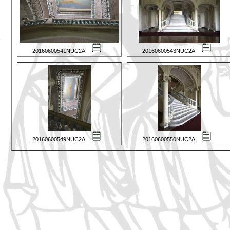
20160600541NUC2A
20160600543NUC2A
20160600549NUC2A
20160600550NUC2A