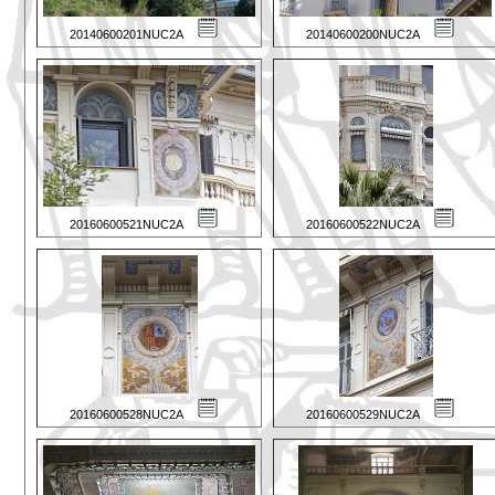
20140600201NUC2A
20140600200NUC2A
20160600521NUC2A
20160600522NUC2A
20160600528NUC2A
20160600529NUC2A