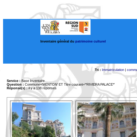
Inventaire général du
patrimoine culturel
Tri :
Immatriculation
|
comm
Service :
Base Inventaire
Question :
Commune='MENTON'
ET Titre courant='*RIVIERA PALACE*'
Réponse(s) :
il y a 138 réponses