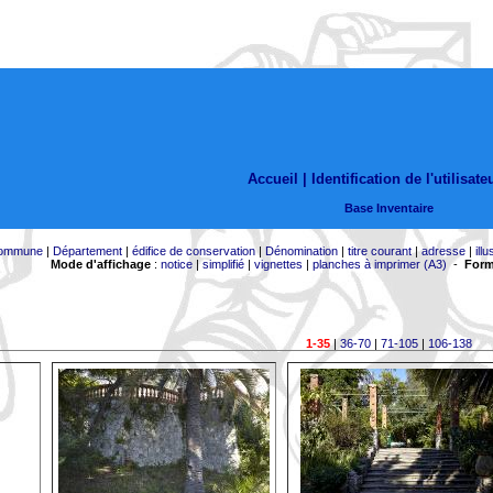
Accueil |
Identification de l'utilisate
Base Inventaire
ommune
|
Département
|
édifice de conservation
|
Dénomination
|
titre courant
|
adresse
|
illu
Mode d'affichage
:
notice
|
simplifié
|
vignettes
|
planches à imprimer (A3)
-
Form
1-35
|
36-70
|
71-105
|
106-138