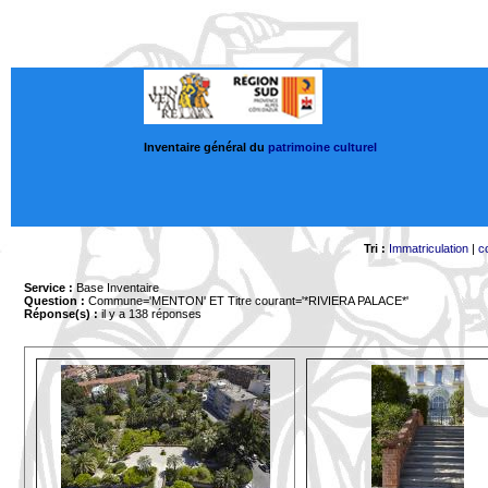
Inventaire général du
patrimoine culturel
Tri :
Immatriculation
|
c
Service :
Base Inventaire
Question :
Commune='MENTON'
ET Titre courant='*RIVIERA PALACE*'
Réponse(s) :
il y a 138 réponses