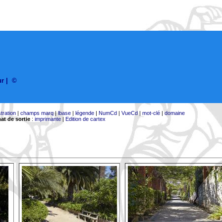
ur
|
©
stration
|
champs marq
|
lbase
|
légende
|
NumCd
|
VueCd
|
mot-clé
|
domaine
at de sortie
:
imprimante
|
Edition de cartex