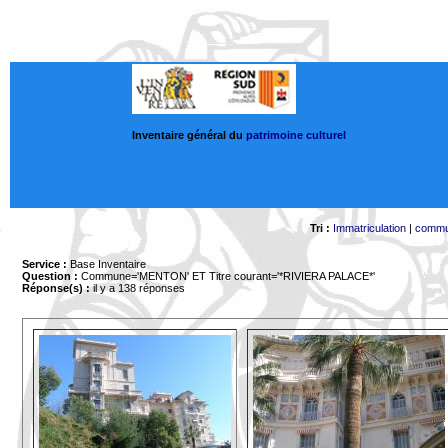
Inventaire général du
patrimoine culturel
Tri :
Immatriculation
|
comm
Service :
Base Inventaire
Question :
Commune='MENTON'
ET Titre courant='*RIVIERA PALACE*'
Réponse(s) :
il y a 138 réponses