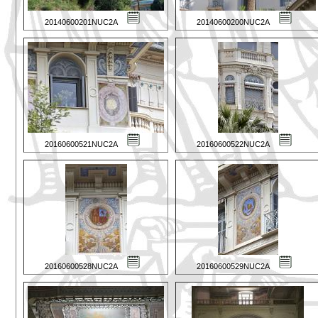
20140600201NUC2A
20140600200NUC2A
20160600521NUC2A
20160600522NUC2A
20160600528NUC2A
20160600529NUC2A