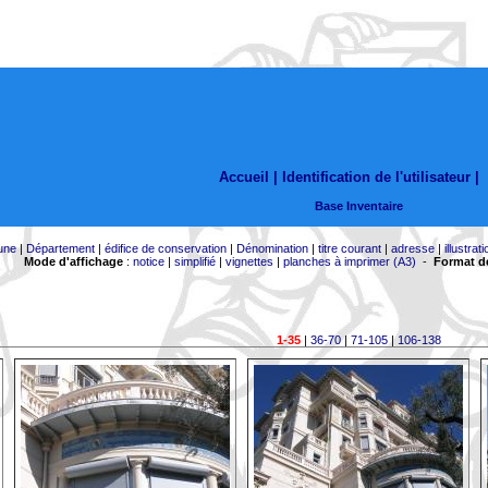
Accueil |
Identification de l'utilisateur
|
Base Inventaire
une
|
Département
|
édifice de conservation
|
Dénomination
|
titre courant
|
adresse
|
illustrati
Mode d'affichage
:
notice
|
simplifié
|
vignettes
|
planches à imprimer (A3)
-
Format de
1-35
|
36-70
|
71-105
|
106-138