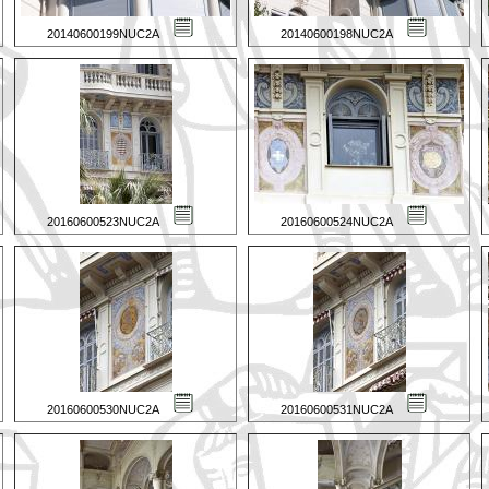
20140600199NUC2A
20140600198NUC2A
20160600523NUC2A
20160600524NUC2A
20160600530NUC2A
20160600531NUC2A