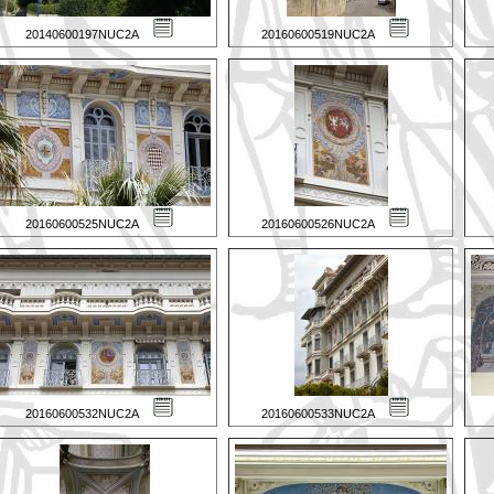
20140600197NUC2A
20160600519NUC2A
20160600525NUC2A
20160600526NUC2A
20160600532NUC2A
20160600533NUC2A