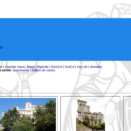
©
on
|
champs marq
|
lbase
|
légende
|
NumCd
|
VueCd
|
mot-clé
|
domaine
 sortie
:
imprimante
|
Edition de cartex