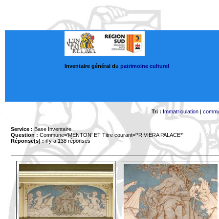
Inventaire général du
patrimoine culturel
Tri :
Immatriculation
|
comm
Service :
Base Inventaire
Question :
Commune='MENTON'
ET Titre courant='*RIVIERA PALACE*'
Réponse(s) :
il y a 138 réponses