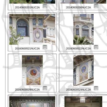
20140600201NUC2A
20140600200NUC2A
20160600521NUC2A
20160600522NUC2A
20160600528NUC2A
20160600529NUC2A