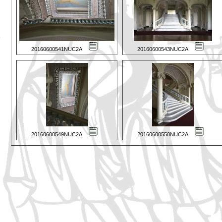
20160600541NUC2A
20160600543NUC2A
20160600549NUC2A
20160600550NUC2A