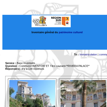
Inventaire général du
patrimoine culturel
Tri :
Immatriculation
|
comm
Service :
Base Inventaire
Question :
Commune='MENTON'
ET Titre courant='*RIVIERA PALACE*'
Réponse(s) :
il y a 138 réponses