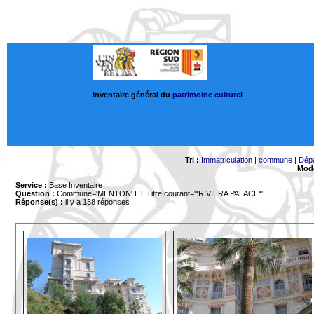
Inventaire général du
patrimoine culturel
Tri :
Immatriculation
|
commune
|
Dép
Mode
Service :
Base Inventaire
Question :
Commune='MENTON'
ET Titre courant='*RIVIERA PALACE*'
Réponse(s) :
il y a 138 réponses