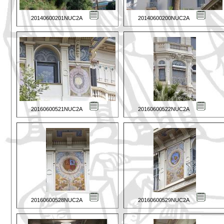
20140600201NUC2A
20140600200NUC2A
20160600521NUC2A
20160600522NUC2A
20160600528NUC2A
20160600529NUC2A