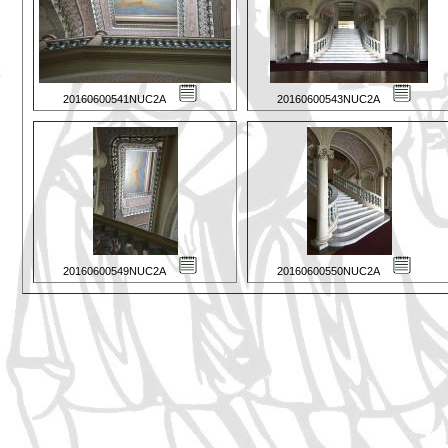
20160600541NUC2A
20160600543NUC2A
20160600549NUC2A
20160600550NUC2A