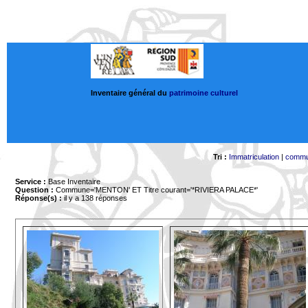
Inventaire général du
patrimoine culturel
Tri :
Immatriculation
|
comm
Service :
Base Inventaire
Question :
Commune='MENTON'
ET Titre courant='*RIVIERA PALACE*'
Réponse(s) :
il y a 138 réponses