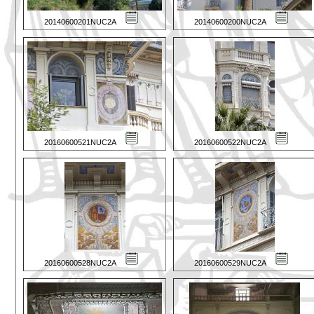
20140600201NUC2A
20140600200NUC2A
20160600521NUC2A
20160600522NUC2A
20160600528NUC2A
20160600529NUC2A