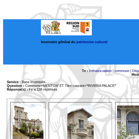
Inventaire général du
patrimoine culturel
Tri :
Immatriculation
|
commune
|
Dép
Mode
Service :
Base Inventaire
Question :
Commune='MENTON'
ET Titre courant='*RIVIERA PALACE*'
Réponse(s) :
il y a 138 réponses