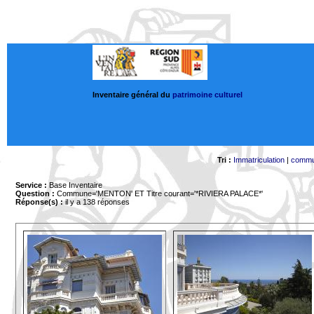
Inventaire général du
patrimoine culturel
Tri :
Immatriculation
|
comm
Service :
Base Inventaire
Question :
Commune='MENTON'
ET Titre courant='*RIVIERA PALACE*'
Réponse(s) :
il y a 138 réponses