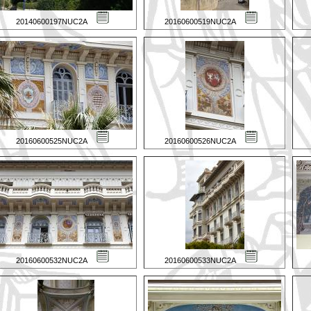
20140600197NUC2A
20160600519NUC2A
20160600525NUC2A
20160600526NUC2A
20160600532NUC2A
20160600533NUC2A