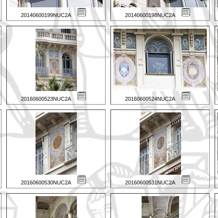
20140600199NUC2A
20140600198NUC2A
20160600523NUC2A
20160600524NUC2A
20160600530NUC2A
20160600531NUC2A