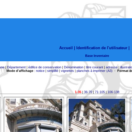
Accueil |
Identification de l'utilisateur
|
Base Inventaire
une
|
Département
|
édifice de conservation
|
Dénomination
|
titre courant
|
adresse
|
illustrati
Mode d'affichage
:
notice
|
simplifié
|
vignettes
|
planches à imprimer (A3)
-
Format de
1-35
|
36-70
|
71-105
|
106-138