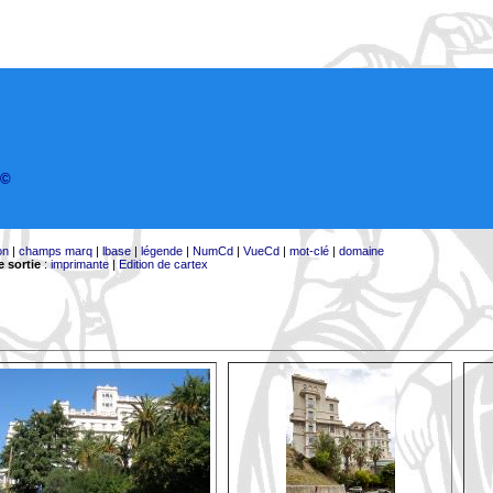
©
on
|
champs marq
|
lbase
|
légende
|
NumCd
|
VueCd
|
mot-clé
|
domaine
 sortie
:
imprimante
|
Edition de cartex