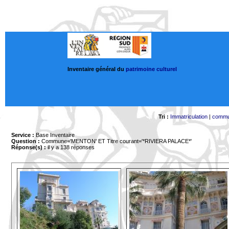
Inventaire général du
patrimoine culturel
Tri :
Immatriculation
|
comm
Service :
Base Inventaire
Question :
Commune='MENTON'
ET Titre courant='*RIVIERA PALACE*'
Réponse(s) :
il y a 138 réponses