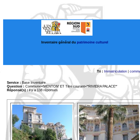
Inventaire général du
patrimoine culturel
Tri :
Immatriculation
|
comm
Service :
Base Inventaire
Question :
Commune='MENTON'
ET Titre courant='*RIVIERA PALACE*'
Réponse(s) :
il y a 138 réponses