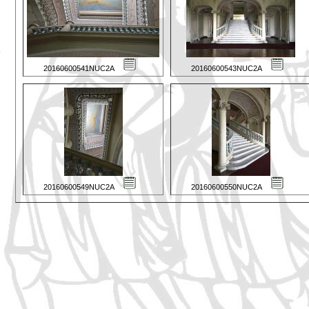
20160600541NUC2A
20160600543NUC2A
20160600549NUC2A
20160600550NUC2A