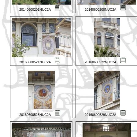
20140600201NUC2A
20140600200NUC2A
20160600521NUC2A
20160600522NUC2A
20160600528NUC2A
20160600529NUC2A