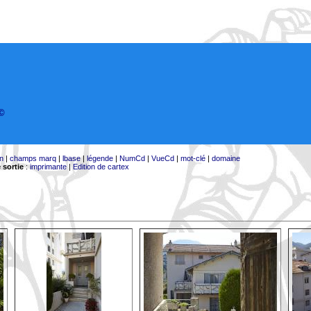
©
on
|
champs marq
|
lbase
|
légende
|
NumCd
|
VueCd
|
mot-clé
|
domaine
 sortie
:
imprimante
|
Edition de cartex