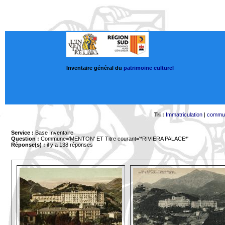
Inventaire général du
patrimoine culturel
Tri :
Immatriculation
|
commu
Service :
Base Inventaire
Question :
Commune='MENTON'
ET Titre courant='*RIVIERA PALACE*'
Réponse(s) :
il y a 138 réponses