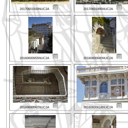
20170601500NUC2A
20170601495NUC2A
20160600655NUC2A
20160600645NUC2A
20160600567NUC2A
20160600618NUC2A