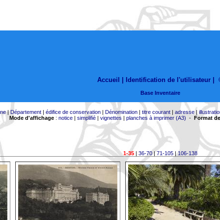
Accueil |
Identification de l'utilisateur
|
Base Inventaire
ne
|
Département
|
édifice de conservation
|
Dénomination
|
titre courant
|
adresse
|
illustrati
Mode d'affichage
:
notice
|
simplifié
|
vignettes
|
planches à imprimer (A3)
-
Format de
1-35
|
36-70
|
71-105
|
106-138