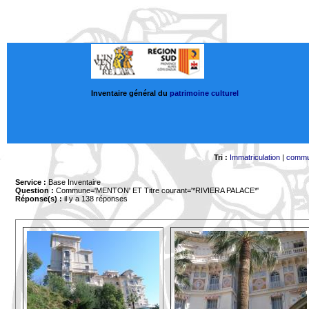
Inventaire général du
patrimoine culturel
Tri :
Immatriculation
|
comm
Service :
Base Inventaire
Question :
Commune='MENTON'
ET Titre courant='*RIVIERA PALACE*'
Réponse(s) :
il y a 138 réponses