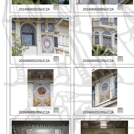
20140600201NUC2A
20140600200NUC2A
20160600521NUC2A
20160600522NUC2A
20160600528NUC2A
20160600529NUC2A