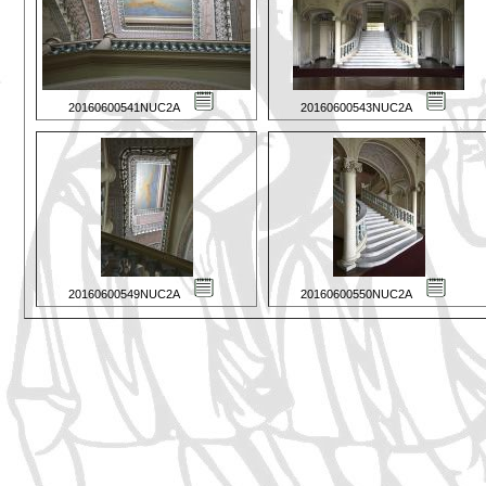
20160600541NUC2A
20160600543NUC2A
20160600549NUC2A
20160600550NUC2A