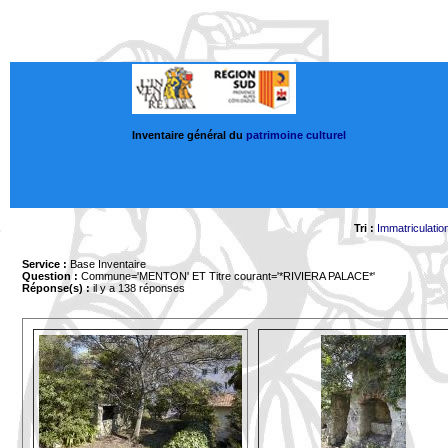
Inventaire général du
patrimoine culturel
Tri :
Immatriculatio
Service :
Base Inventaire
Question :
Commune='MENTON'
ET Titre courant='*RIVIERA PALACE*'
Réponse(s) :
il y a 138 réponses