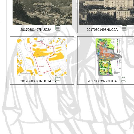
20170601497NUC2A
20170601498NUC2A
20170603971NUC1A
20170603977NUDA