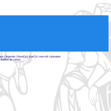
ase
|
légende
|
NumCd
|
VueCd
|
mot-clé
|
domaine
|
Edition de cartex