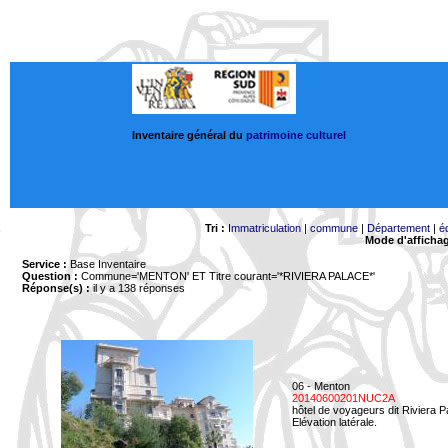
Inventaire général du
patrimoine culturel
Tri :
Immatriculation
|
commune
|
Département
|
é
Mode d'afficha
Service :
Base Inventaire
Question :
Commune='MENTON'
ET Titre courant='*RIVIERA PALACE*'
Réponse(s) :
il y a 138 réponses
06 - Menton
20140600201NUC2A
hôtel de voyageurs dit Riviera 
Elévation latérale.