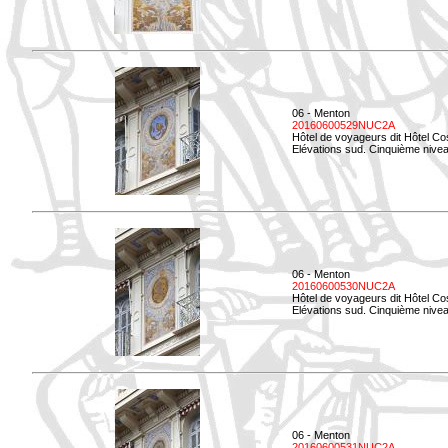
06 - Menton
20160600529NUC2A
Hôtel de voyageurs dit Hôtel Co
Elévations sud. Cinquième nivea
06 - Menton
20160600530NUC2A
Hôtel de voyageurs dit Hôtel Co
Elévations sud. Cinquième nive
06 - Menton
20160600531NUC2A