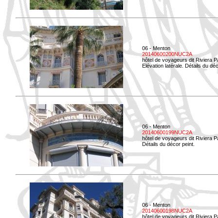
06 - Menton
20140600200NUC2A
hôtel de voyageurs dit Riviera 
Elévation latérale. Détails du déc
06 - Menton
20140600199NUC2A
hôtel de voyageurs dit Riviera 
Détails du décor peint.
06 - Menton
20140600198NUC2A
hôtel de voyageurs dit Riviera 