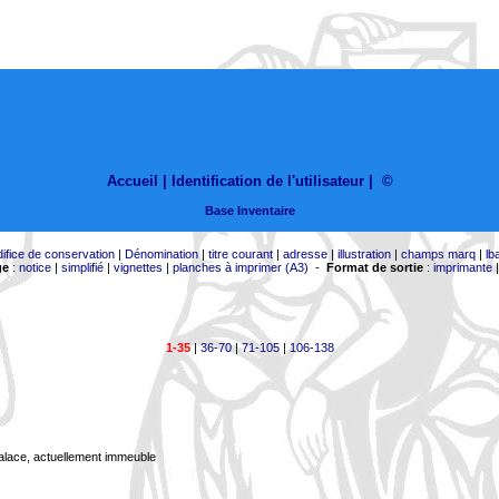
Accueil |
Identification de l'utilisateur
|
©
Base Inventaire
difice de conservation
|
Dénomination
|
titre courant
|
adresse
|
illustration
|
champs marq
|
lb
ge
:
notice
|
simplifié
|
vignettes
|
planches à imprimer (A3)
-
Format de sortie
:
imprimante
1-35
|
36-70
|
71-105
|
106-138
Palace, actuellement immeuble