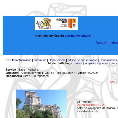
Inventaire général du
patrimoine culturel
Accueil |
Ident
Tri :
Immatriculation
|
commune
|
Département
|
édifice de conservation
|
Dénomination
Mode d'affichage
:
notice
|
simplifié
|
vignettes
|
planc
Service :
Base Inventaire
Question :
Commune='MENTON'
ET Titre courant='*RIVIERA PALACE*'
Réponse(s) :
il y a 138 réponses
1-35
|
06 - Menton
20140600201NUC2A
hôtel de voyageurs dit Riviera 
Elévation latérale.