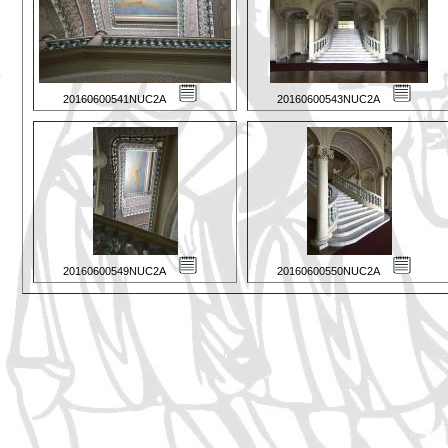
20160600541NUC2A
20160600543NUC2A
20160600549NUC2A
20160600550NUC2A