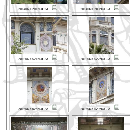
20140600201NUC2A
20140600200NUC2A
20160600521NUC2A
20160600522NUC2A
20160600528NUC2A
20160600529NUC2A