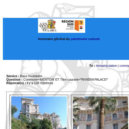
Inventaire général du
patrimoine culturel
Tri :
Immatriculation
|
comm
Service :
Base Inventaire
Question :
Commune='MENTON'
ET Titre courant='*RIVIERA PALACE*'
Réponse(s) :
il y a 138 réponses