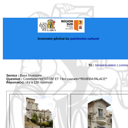
Inventaire général du
patrimoine culturel
Tri :
Immatriculation
|
comm
Service :
Base Inventaire
Question :
Commune='MENTON'
ET Titre courant='*RIVIERA PALACE*'
Réponse(s) :
il y a 138 réponses