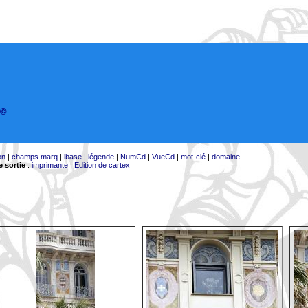
©
on
|
champs marq
|
lbase
|
légende
|
NumCd
|
VueCd
|
mot-clé
|
domaine
 sortie
:
imprimante
|
Edition de cartex