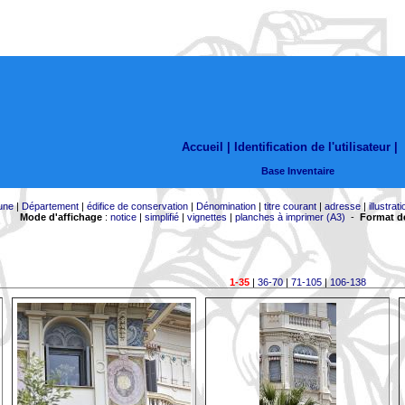
Accueil |
Identification de l'utilisateur
|
Base Inventaire
une
|
Département
|
édifice de conservation
|
Dénomination
|
titre courant
|
adresse
|
illustrati
Mode d'affichage
:
notice
|
simplifié
|
vignettes
|
planches à imprimer (A3)
-
Format de
1-35
|
36-70
|
71-105
|
106-138