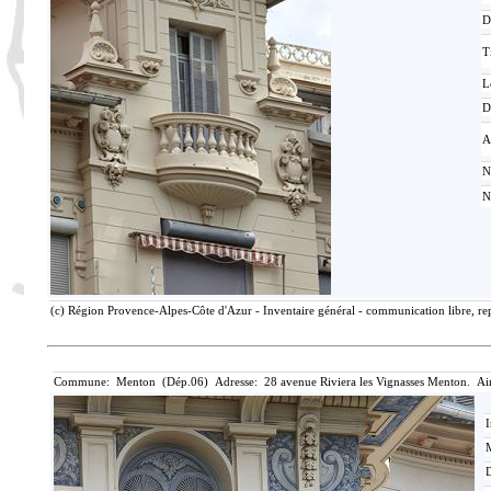
D
T
L
D
A
N
N
(c) Région Provence-Alpes-Côte d'Azur - Inventaire général - communication libre, rep
Commune: Menton (Dép.06) Adresse: 28 avenue Riviera les Vignasses Menton. Ai
I
M