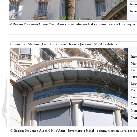
Num
Noti
© Région Provence-Alpes-Côte d'Azur - Inventaire général - communication libre, reproduc
Commune: Menton (Dép.06) Adresse: Riviera (avenue) 28. Aire d'étude:
Imma
Méri
Dén
Titr
Lég
Date
Lieu
Dom
Nu
Not
© Région Provence-Alpes-Côte d'Azur - Inventaire général - communication libre, reprodu