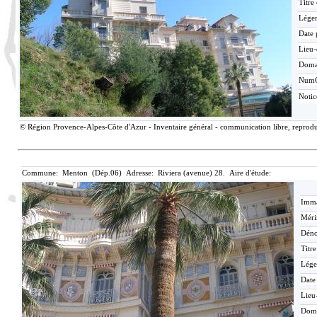
Titre
Lége
Date 
Lieu-
Doma
Num
Noti
© Région Provence-Alpes-Côte d'Azur - Inventaire général - communication libre, reproduc
Commune: Menton (Dép.06) Adresse: Riviera (avenue) 28. Aire d'étude:
Imma
Méri
Déno
Titr
Lége
Date
Lieu
Dom