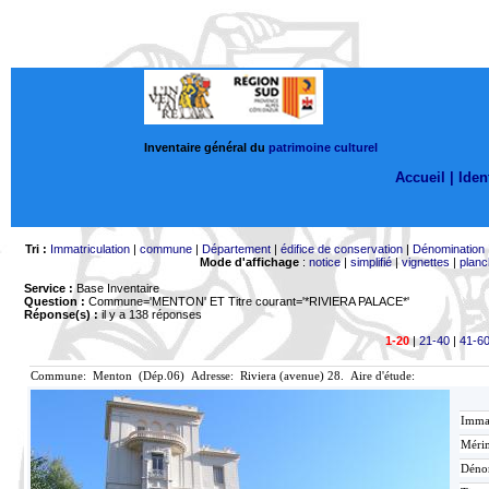
Inventaire général du
patrimoine culturel
Accueil |
Ident
Tri :
Immatriculation
|
commune
|
Département
|
édifice de conservation
|
Dénomination
Mode d'affichage
:
notice
|
simplifié
|
vignettes
|
planc
Service :
Base Inventaire
Question :
Commune='MENTON'
ET Titre courant='*RIVIERA PALACE*'
Réponse(s) :
il y a 138 réponses
1-20
|
21-40
|
41-6
Commune: Menton (Dép.06) Adresse: Riviera (avenue) 28. Aire d'étude:
Immat
Mérim
Déno