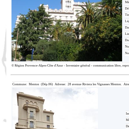
Mé
Dé
Tit
Lé
Da
Lie
Do
N
No
© Région Provence-Alpes-Côte d'Azur - Inventaire général - communication libre, reprod
Commune: Menton (Dép.06) Adresse: 28 avenue Riviera les Vignasses Menton. Aire
Im
Mé
Dé