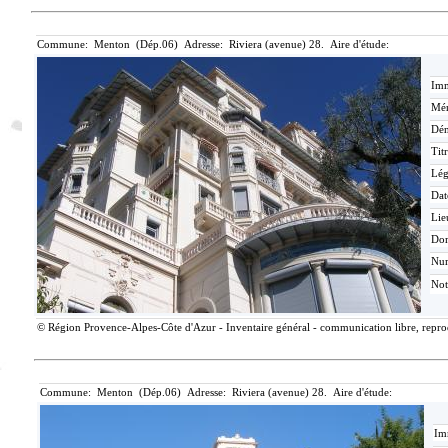
Commune: Menton (Dép.06) Adresse: Riviera (avenue) 28. Aire d'étude:
Imm
Mér
Dén
Tit
Lé
Dat
Lie
Do
Nu
Not
© Région Provence-Alpes-Côte d'Azur - Inventaire général - communication libre, reprodu
Commune: Menton (Dép.06) Adresse: Riviera (avenue) 28. Aire d'étude:
Im