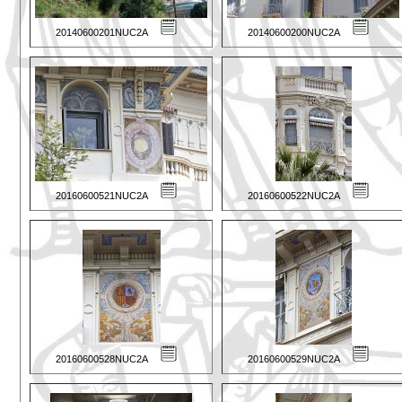
20140600201NUC2A
20140600200NUC2A
20160600521NUC2A
20160600522NUC2A
20160600528NUC2A
20160600529NUC2A