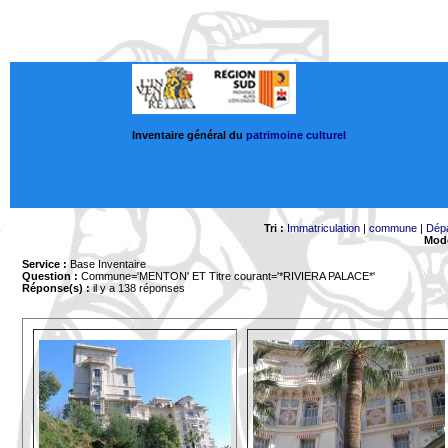
Inventaire général du
patrimoine culturel
Tri :
Immatriculation
|
commune
|
Dép
Mode
Service :
Base Inventaire
Question :
Commune='MENTON'
ET Titre courant='*RIVIERA PALACE*'
Réponse(s) :
il y a 138 réponses