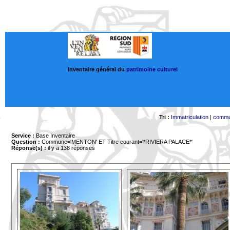
Inventaire général du
patrimoine culturel
Tri :
Immatriculation
|
comm
Service :
Base Inventaire
Question :
Commune='MENTON'
ET Titre courant='*RIVIERA PALACE*'
Réponse(s) :
il y a 138 réponses