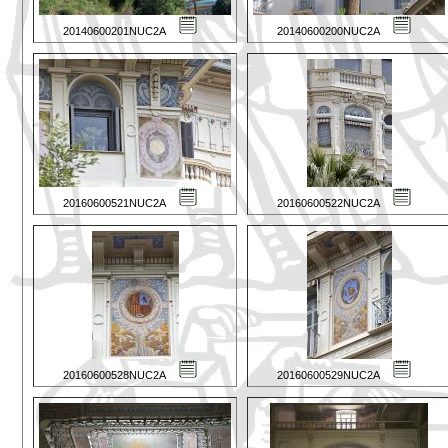
20140600201NUC2A
20140600200NUC2A
20160600521NUC2A
20160600522NUC2A
20160600528NUC2A
20160600529NUC2A