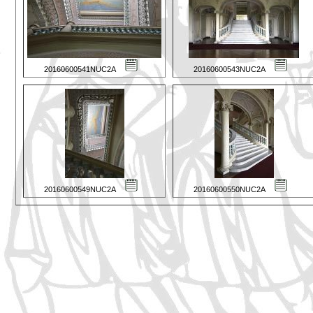
20160600541NUC2A
20160600543NUC2A
20160600549NUC2A
20160600550NUC2A