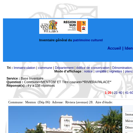
Inventaire général du
patrimoine culturel
Accueil |
Ident
Tri :
Immatriculation
|
commune
|
Département
|
édifice de conservation
|
Dénomination
Mode d'affichage
:
notice
|
simplifié
|
vignettes
|
planc
Service :
Base Inventaire
Question :
Commune='MENTON'
ET Titre courant='*RIVIERA PALACE*'
Réponse(s) :
il y a 138 réponses
1-20
|
21-40
|
41-6
Commune: Menton (Dép.06) Adresse: Riviera (avenue) 28. Aire d'étude:
Immat
Mérim
Déno