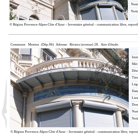
Num
Noti
© Région Provence-Alpes-Côte d'Azur - Inventaire général - communication libre, reproduc
Commune: Menton (Dép.06) Adresse: Riviera (avenue) 28. Aire d'étude:
Imma
Méri
Dén
Titr
Lég
Date
Lieu
Dom
Nu
Not
© Région Provence-Alpes-Côte d'Azur - Inventaire général - communication libre, reprodu