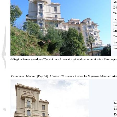
Mé
Dé
Tit
Lé
Da
Lie
Do
N
No
© Région Provence-Alpes-Côte d'Azur - Inventaire général - communication libre, reprod
Commune: Menton (Dép.06) Adresse: 28 avenue Riviera les Vignasses Menton. Aire
Im
Mé
Dé