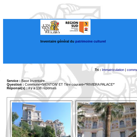
Inventaire général du
patrimoine culturel
Tri :
Immatriculation
|
comm
Service :
Base Inventaire
Question :
Commune='MENTON'
ET Titre courant='*RIVIERA PALACE*'
Réponse(s) :
il y a 138 réponses