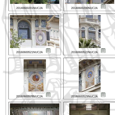
20140600201NUC2A
20140600200NUC2A
20160600521NUC2A
20160600522NUC2A
20160600528NUC2A
20160600529NUC2A