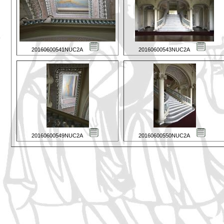
20160600541NUC2A
20160600543NUC2A
20160600549NUC2A
20160600550NUC2A